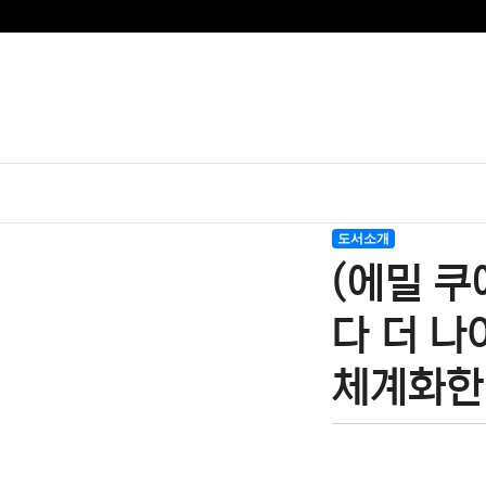
도서소개
(에밀 쿠
다 더 나
체계화한