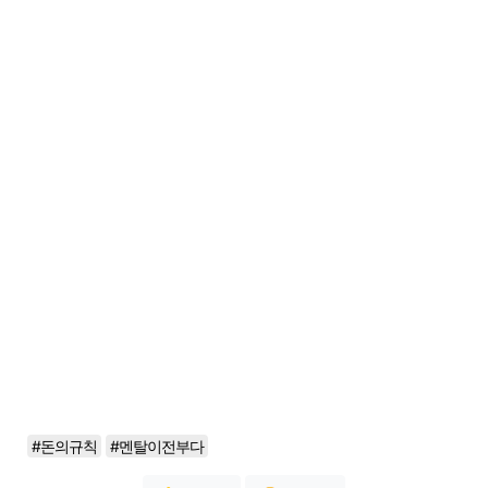
#돈의규칙
#멘탈이전부다