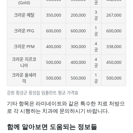
(Gold)
곳
3
크라운 메탈
350,000
200,000
267,000
곳
1
크라운 PFG
600,000
600,000
600,000
곳
4
크라운 PFM
400,000
300,000
338,000
곳
크라운 지르코
4
500,000
400,000
450,000
니아
곳
크라운 올세라
1
500,000
500,000
500,000
믹
곳
강원 횡성군 횡성읍 임플란트 평균 가격표
기타 항목은 라미네이트와 같은 특수한 치료 처방으
로 각 시행하는 치과에 문의하시기 바랍니다.
함께 알아보면 도움되는 정보들