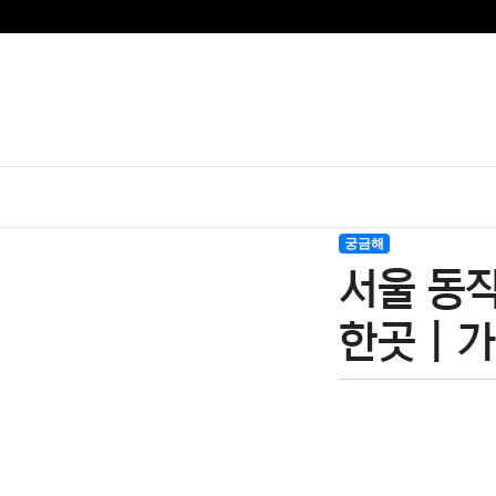
궁금해
서울 동작
한곳 | 