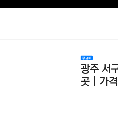
궁금해
광주 서구
곳 | 가