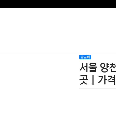
궁금해
서울 양천
곳 | 가