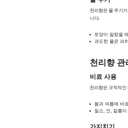
천리향은 물 주기가 
니다.
토양이 말랐을 
과도한 물은 피
천리향 관
비료 사용
천리향은 규칙적인 
봄과 여름에 비
질소, 인, 칼륨
가지치기