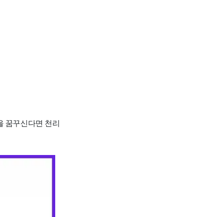
을 꿈꾸신다면 천리