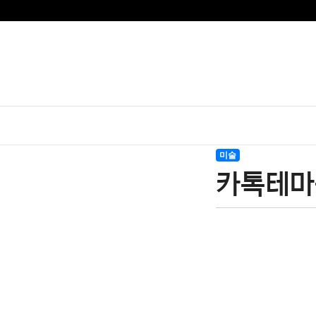
미술
카톡테마