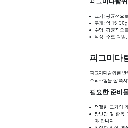
피그미다람쥐
크기: 평균적으로 
무게: 약 15-30g
수명: 평균적으로
식성: 주로 과일
피그미다람
피그미다람쥐를 반려
주의사항을 잘 숙지
필요한 준비
적절한 크기의 케
장난감 및 활동
야 합니다.
적절한 먹이: 과