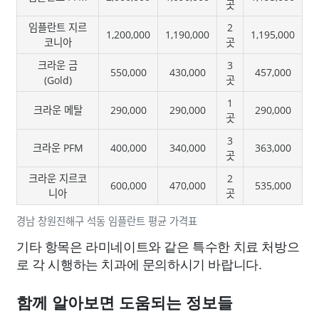
곳
임플란트 지르
2
1,200,000
1,190,000
1,195,000
코니아
곳
크라운 금
3
550,000
430,000
457,000
(Gold)
곳
1
크라운 메탈
290,000
290,000
290,000
곳
3
크라운 PFM
400,000
340,000
363,000
곳
크라운 지르코
2
600,000
470,000
535,000
니아
곳
경남 창원진해구 석동 임플란트 평균 가격표
기타 항목은 라미네이트와 같은 특수한 치료 처방으
로 각 시행하는 치과에 문의하시기 바랍니다.
함께 알아보면 도움되는 정보들