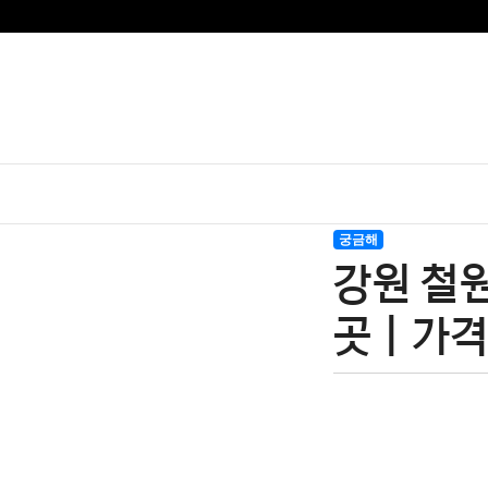
궁금해
강원 철원
곳 | 가