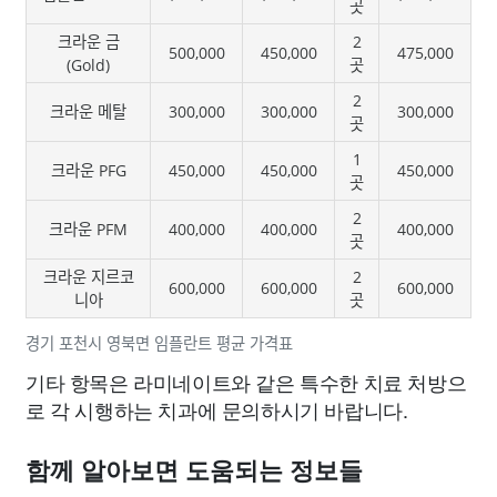
곳
크라운 금
2
500,000
450,000
475,000
(Gold)
곳
2
크라운 메탈
300,000
300,000
300,000
곳
1
크라운 PFG
450,000
450,000
450,000
곳
2
크라운 PFM
400,000
400,000
400,000
곳
크라운 지르코
2
600,000
600,000
600,000
니아
곳
경기 포천시 영북면 임플란트 평균 가격표
기타 항목은 라미네이트와 같은 특수한 치료 처방으
로 각 시행하는 치과에 문의하시기 바랍니다.
함께 알아보면 도움되는 정보들