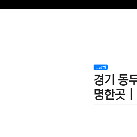
궁금해
경기 동두
명한곳 |