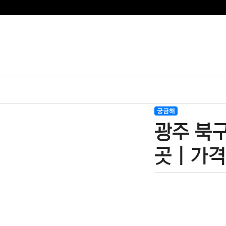
궁금해
광주 북구
곳 | 가