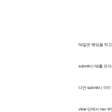
h2같은 헤딩을 적
submit시 h2를
다만 submit시 
view 단에서 na