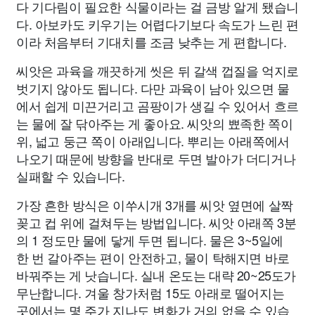
다 기다림이 필요한 식물이라는 걸 금방 알게 됐습니
다. 아보카도 키우기는 어렵다기보다 속도가 느린 편
이라 처음부터 기대치를 조금 낮추는 게 편합니다.
씨앗은 과육을 깨끗하게 씻은 뒤 갈색 껍질을 억지로
벗기지 않아도 됩니다. 다만 과육이 남아 있으면 물
에서 쉽게 미끈거리고 곰팡이가 생길 수 있어서 흐르
는 물에 잘 닦아주는 게 좋아요. 씨앗의 뾰족한 쪽이
위, 넓고 둥근 쪽이 아래입니다. 뿌리는 아래쪽에서
나오기 때문에 방향을 반대로 두면 발아가 더디거나
실패할 수 있습니다.
가장 흔한 방식은 이쑤시개 3개를 씨앗 옆면에 살짝
꽂고 컵 위에 걸쳐두는 방법입니다. 씨앗 아래쪽 3분
의 1 정도만 물에 닿게 두면 됩니다. 물은 3~5일에
한 번 갈아주는 편이 안전하고, 물이 탁해지면 바로
바꿔주는 게 낫습니다. 실내 온도는 대략 20~25도가
무난합니다. 겨울 창가처럼 15도 아래로 떨어지는
곳에서는 몇 주가 지나도 변화가 거의 없을 수 있습