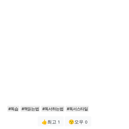
#독습
#책읽는법
#독서하는법
#독서스타일
👍최고
😗오우
1
0