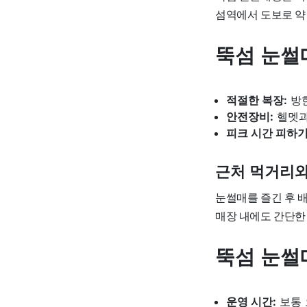
섬역에서 도보로 약 
뚝섬 눈썰
적절한 복장:
방한
안전장비:
헬멧과
피크 시간 피하기
근처 먹거리
눈썰매를 즐긴 후 배
매장 내에도 간단한
뚝섬 눈썰
운영 시간:
보통 