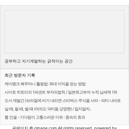
공부하고 자기계발하는 긁적이는 공간
최근 방문자 기록
케이뱅크 복주머니 활용법: 최대 이익을 얻는 방법
사이토 히토리의 1퍼센트 부자의법칙 / 일본최고부자 누적 납세액 1위
도서 재발간 )브라질에 비가 내리면 스타벅스 주식을 사라 - 피터 나바로
살 때, 팔 때, 벌 때 (여의도 닥터둠 강영현) / 잃지말자..
톰 인셀 - 기다림이 고통스러운 이유 : 종속의 효과
글페이지 © glpage.com All rights reserved. powered by