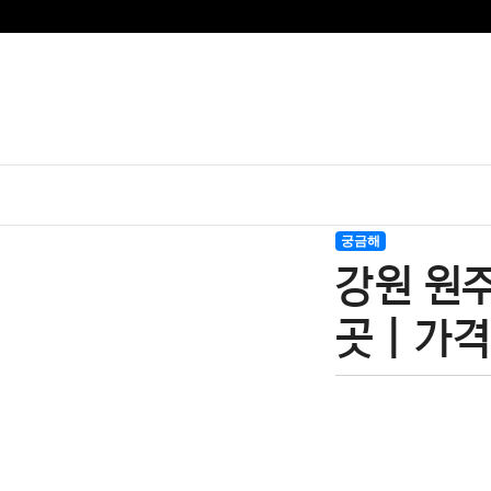
궁금해
강원 원주
곳 | 가