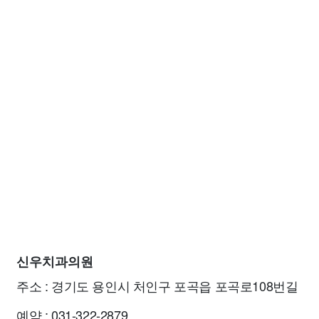
신우치과의원
주소 : 경기도 용인시 처인구 포곡읍 포곡로108번길
예약 : 031-322-2879