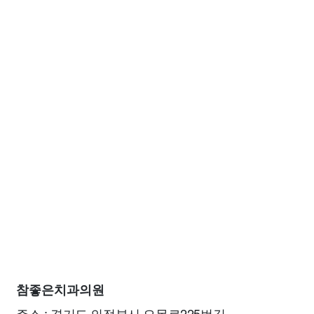
참좋은치과의원
주소 : 경기도 의정부시 오목로225번길