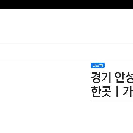
궁금해
경기 안성
한곳 | 