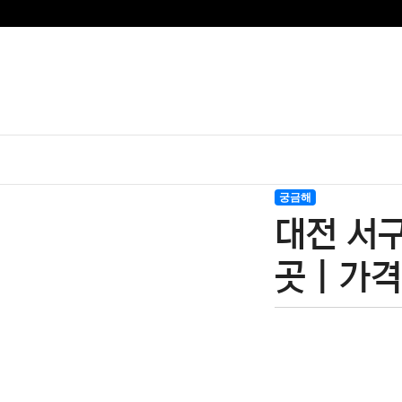
궁금해
대전 서구
곳 | 가