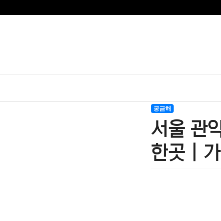
궁금해
서울 관악
한곳 | 