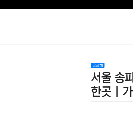
궁금해
서울 송파
한곳 | 