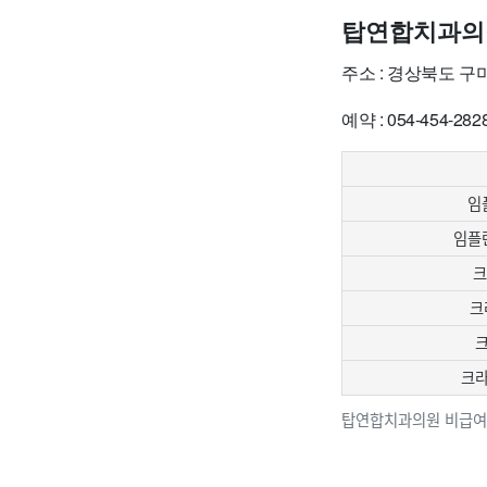
탑연합치과의
주소 : 경상북도 구
예약 : 054-454-282
임
임플란
크
크
크
크라운
탑연합치과의원 비급여