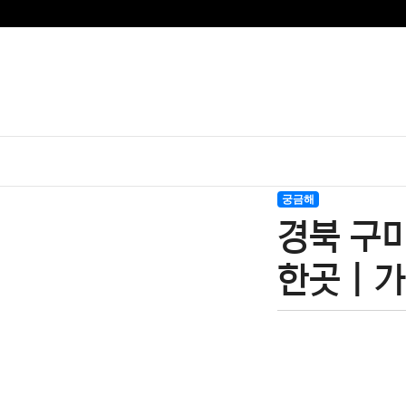
궁금해
경북 구미
한곳 | 