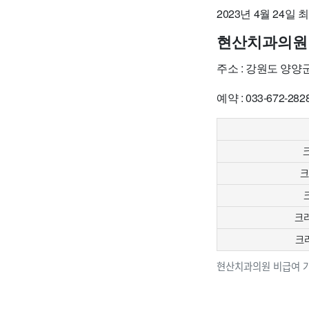
2023년 4월 24일
현산치과의원
주소 : 강원도 양양
예약 : 033-672-282
크
크
크라
크
현산치과의원 비급여 