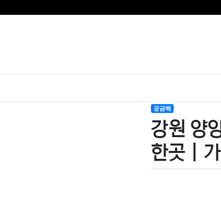
궁금해
강원 양양
한곳 | 